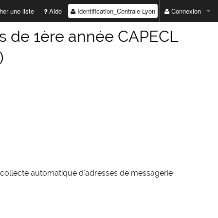
Identification_Centrale-Lyon
er une liste
Aide
Connexion
ADRESSE EMAIL :
nts de 1ère année CAPECL
)
MOT DE PASSE :
Valider
Première connexio
Mot de passe perd
e collecte automatique d'adresses de messagerie