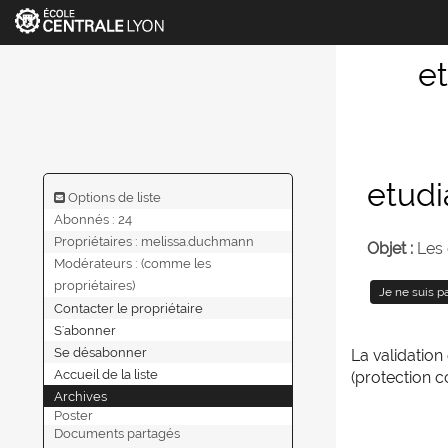
e
etudi
Options de liste
Abonnés : 24
Propriétaires :
melissa.duchmann
Objet :
Les 
Modérateurs :
(comme les
propriétaires)
Contacter le propriétaire
S'abonner
Se désabonner
La validatio
Accueil de la liste
(protection c
Archives
Poster
Documents partagés