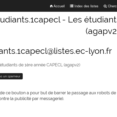
Accueil
Index des listes
Cherch
tudiants.1capecl - Les étudia
(agapv2
ants.1capecl@listes.ec-lyon.fr
étudiants de 1ère année CAPECL (agapv2)
n de ce bouton a pour but de barrer le passage aux robots d
ontre la publicité par messagerie).