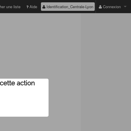
Identification_Centrale-Lyon
er une liste
Aide
Connexion
ADRESSE EMAIL :
MOT DE PASSE :
Valider
Première connexio
cette action
Mot de passe perd