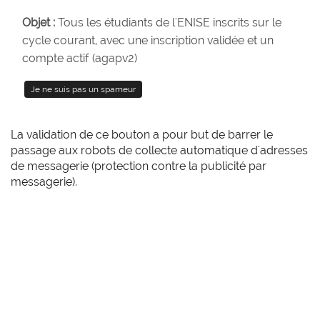
Objet :
Tous les étudiants de l'ENISE inscrits sur le
Propriétaires :
hanene.souli, melissa.duchmann
cycle courant, avec une inscription validée et un
Modérateurs :
hanene.souli, idir.zoulika, joselyne.gounon,
compte actif (agapv2)
melissa.duchmann, olivier.girodon, sylvie.mira
Contacter le propriétaire
La validation de ce bouton a pour but de barrer le
passage aux robots de collecte automatique d'adresses
Se désabonner
de messagerie (protection contre la publicité par
messagerie).
Accueil de la liste
Archives
Poster
Documents partagés