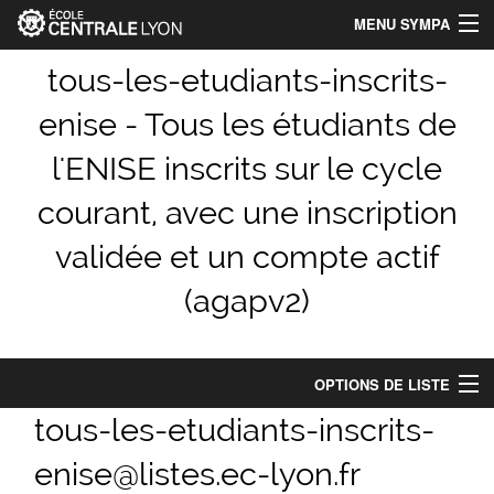
MENU SYMPA
Accueil
tous-les-etudiants-inscrits-
enise - Tous les étudiants de
Index des listes
l'ENISE inscrits sur le cycle
Chercher une liste
courant, avec une inscription
Aide
validée et un compte actif
Identification_Centrale-Lyon
(agapv2)
Connexion
OPTIONS DE LISTE
tous-les-etudiants-inscrits-
Options de liste
enise@listes.ec-lyon.fr
Abonnés : 1188