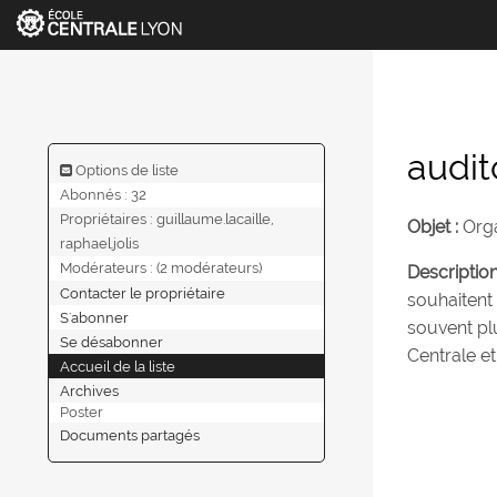
audit
Options de liste
Abonnés : 32
Propriétaires :
guillaume.lacaille,
Objet :
Orga
raphael.jolis
Modérateurs :
(2 modérateurs)
Description
Contacter le propriétaire
souhaitent
S'abonner
souvent plu
Se désabonner
Centrale et
Accueil de la liste
Archives
Poster
Documents partagés