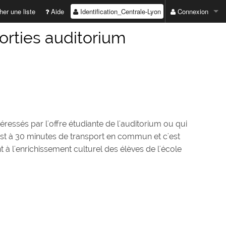
Identification_Centrale-Lyon
er une liste
Aide
Connexion
ADRESSE EMAIL :
orties auditorium
MOT DE PASSE :
Valider
Première connexio
téressés par l'offre étudiante de l'auditorium ou qui
est à 30 minutes de transport en commun et c'est
Mot de passe perd
 à l'enrichissement culturel des élèves de l'école