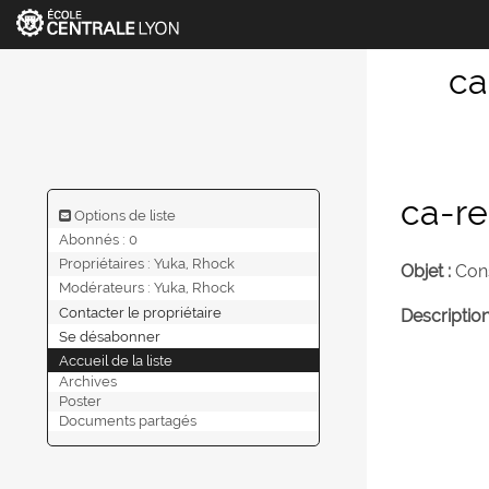
ca
ca-re
Options de liste
Abonnés : 0
Propriétaires :
Yuka, Rhock
Objet :
Cons
Modérateurs :
Yuka, Rhock
Contacter le propriétaire
Description
Se désabonner
Accueil de la liste
Archives
Poster
Documents partagés