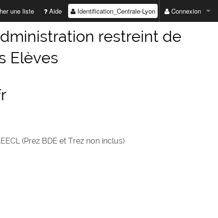
Identification_Centrale-Lyon
er une liste
Aide
Connexion
ADRESSE EMAIL :
dministration restreint de
es Elèves
MOT DE PASSE :
r
Valider
Première connexio
Mot de passe perd
'AEECL (Prez BDE et Trez non inclus)