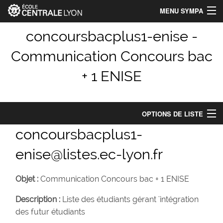
MENU SYMPA
Accueil
concoursbacplus1-enise -
Communication Concours bac
Index des listes
+ 1 ENISE
Chercher une liste
Aide
OPTIONS DE LISTE
Identification_Centrale-Lyon
concoursbacplus1-
Options de liste
Connexion
enise@listes.ec-lyon.fr
Abonnés : 2
Objet :
Communication Concours bac + 1 ENISE
Propriétaires :
Josseaume, hanene.souli
Description :
Liste des étudiants gérant 'intégration
Modérateurs :
(comme les propriétaires)
des futur étudiants