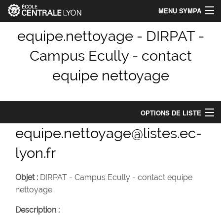
MENU SYMPA
Accueil
equipe.nettoyage - DIRPAT -
Campus Ecully - contact
Index des listes
equipe nettoyage
Chercher une liste
Aide
OPTIONS DE LISTE
Identification_Centrale-Lyon
equipe.nettoyage@listes.ec-
Options de liste
Connexion
lyon.fr
Abonnés : 4
Objet :
DIRPAT - Campus Ecully - contact equipe
Propriétaires :
andre.pelossier, benjamin.gauthier
nettoyage
Modérateurs :
(comme les propriétaires)
Description :