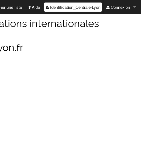
Identification_Centrale-Lyon
er une liste
Aide
Connexion
ADRESSE EMAIL :
lations internationales
MOT DE PASSE :
yon.fr
Valider
Première connexio
Mot de passe perd