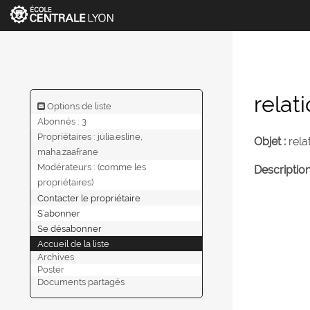
relat
Options de liste
Abonnés : 3
Propriétaires :
julia.esline,
Objet :
rela
maha.zaafrane
Modérateurs :
(comme les
Description
propriétaires)
Contacter le propriétaire
S'abonner
Se désabonner
Accueil de la liste
Archives
Poster
Documents partagés