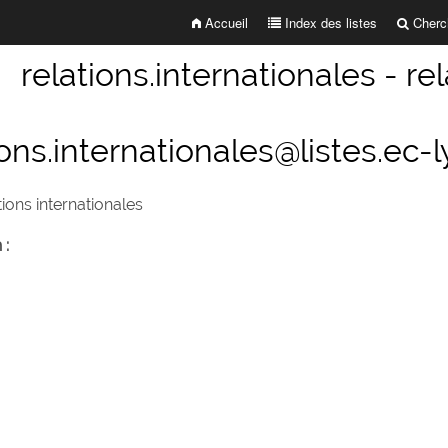
Accueil
Index des listes
Cherch
relations.internationales - re
ions.internationales@listes.ec-l
tions internationales
 :