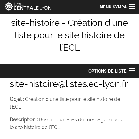
MENU SYMPA
Accueil
site-histoire - Création d'une
liste pour le site histoire de
Index des listes
l'ECL
Chercher une liste
Aide
OPTIONS DE LISTE
Identification_Centrale-Lyon
site-histoire@listes.ec-lyon.fr
Options de liste
Connexion
Abonnés : 3
Objet :
Création d'une liste pour le site histoire de
l'ECL
Propriétaires :
nicolas.jardin
Description :
Besoin d'un alias de messagerie pour
Modérateurs :
(comme les propriétaires)
le site histoire de l'ECL.