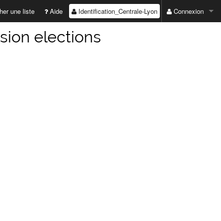
Identification_Centrale-Lyon
er une liste
Aide
Connexion
ADRESSE EMAIL :
usion elections
MOT DE PASSE :
Valider
Première connexio
Mot de passe perd