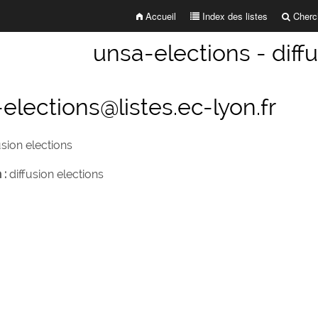
Accueil
Index des listes
Cherch
unsa-elections - diff
elections@listes.ec-lyon.fr
usion elections
 :
diffusion elections