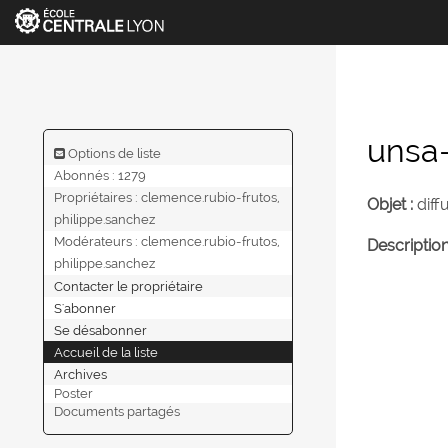
unsa-
Options de liste
Abonnés : 1279
Propriétaires :
clemence.rubio-frutos,
Objet :
diff
philippe.sanchez
Modérateurs :
clemence.rubio-frutos,
Description
philippe.sanchez
Contacter le propriétaire
S'abonner
Se désabonner
Accueil de la liste
Archives
Poster
Documents partagés