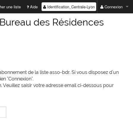
Identification_Centrale-Lyon
er une liste
Aide
Connexion
ADRESSE EMAIL :
du Bureau des Résidences
MOT DE PASSE :
Valider
Première connexio
abonnement de la liste asso-bdr. Si vous disposez d'un
ien "Connexion".
Mot de passe perd
 Veuiilez saisir votre adresse email ci-dessous pour