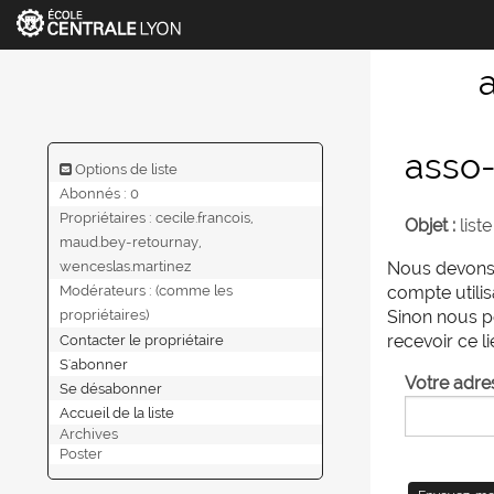
asso-
Options de liste
Abonnés : 0
Propriétaires :
cecile.francois,
Objet :
list
maud.bey-retournay,
wenceslas.martinez
Nous devons v
Modérateurs :
(comme les
compte utilis
propriétaires)
Sinon nous po
Contacter le propriétaire
recevoir ce li
S'abonner
Votre adres
Se désabonner
Accueil de la liste
Archives
Poster