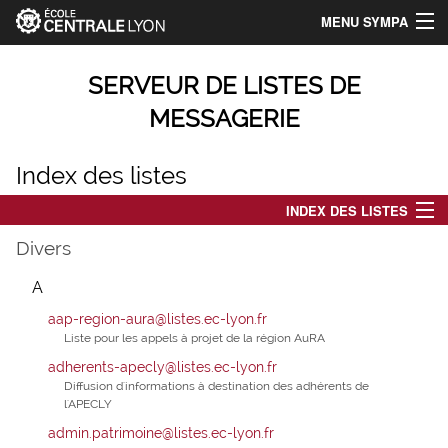
MENU SYMPA
Accueil
SERVEUR DE LISTES DE
Index des listes
MESSAGERIE
Chercher une liste
Index des listes
Aide
INDEX DES LISTES
A
Identification_Centrale-Lyon
Divers
B
A
Connexion
C
aap-region-aura@listes.ec-lyon.fr
D
Liste pour les appels à projet de la région AuRA
E
adherents-apecly@listes.ec-lyon.fr
Diffusion d'informations à destination des adhérents de
F
l'APECLY
G
admin.patrimoine@listes.ec-lyon.fr