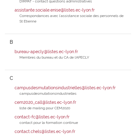
I
DIRPAT - contact questions administratives
L
assistante.sociale.enise@listes.ec-lyon.fr
Correspondances avec l'assistance sociale des personnels de
M
St Etienne
O
P
B
S
bureau-apecly@listes.ec-lyon.fr
U
Membres du bureau et du CA de l'APECLY
V
W
C
Tous
campusdesmutationsindustrielles@listes.ec-lyon.fr
campusdesmutationsindustrielles
cem2020_call@listes.ec-lyon.fr
liste de mailing pour CEM2020
contact-fc@listes.ec-lyon.fr
contact pour la formation continue
contact.chels@listes.ec-lyon.fr