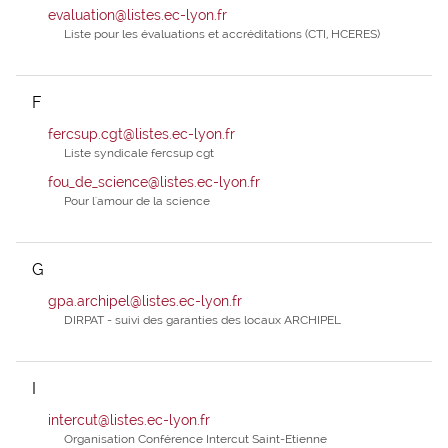
evaluation@listes.ec-lyon.fr
Liste pour les évaluations et accréditations (CTI, HCERES)
F
fercsup.cgt@listes.ec-lyon.fr
Liste syndicale fercsup cgt
fou_de_science@listes.ec-lyon.fr
Pour l'amour de la science
G
gpa.archipel@listes.ec-lyon.fr
DIRPAT - suivi des garanties des locaux ARCHIPEL
I
intercut@listes.ec-lyon.fr
Organisation Conférence Intercut Saint-Etienne